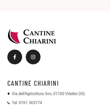
u
i
n
l
t
S
a
p
*
u
n
t
a
CANTINE CHIARINI
Via dell’Agricoltura Snc, 01100 Viterbo (Vt)
Tel: 0761 365774